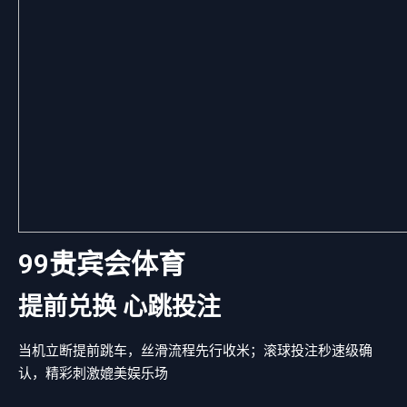
99贵宾会体育
提前兑换 心跳投注
当机立断提前跳车，丝滑流程先行收米；滚球投注秒速级确
认，精彩刺激媲美娱乐场