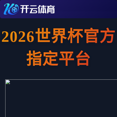
2026世界杯官方
指定平台