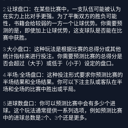
2.
让球盘口：在某些比赛中，一支队伍可能被认为
在实力上比对手更强。为了平衡双方的胜负可能
性，书籍会给较弱的一方一个让球优势。你需要预
测的是，即使加上让球优势，这支球队是否能在比
赛中获胜。
3.
大小盘口：这种玩法是根据比赛的总得分或其他
统计指标来进行投注。你需要预测比赛的总得分是
否会超过（大于）或低于（小于）设定的盘口。
4.
半场
/
全场盘口：这种投注形式要求你预测比赛的
半场结果和全场结果。你可以下注主队或客队在半
场和全场的比赛中胜出或平局。
5.
进球数盘口：你可以预测比赛中会有多少个进
球。这个玩法通常提供一系列选项，例如预测比赛
中的进球总数是
2
个、
3
个还是更多。